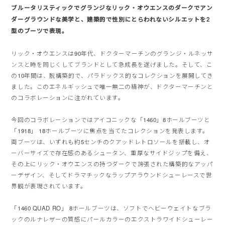
ブルータリスティックでグランジなリック・オウエンスのダークでアン
ダーグラウンドな美学と、
建築的で性別にとらわれないシルエットを
2
型のブーツで表現。
リック・オウエンスは90年代、ドクターマーチンのグランジ・ルネッサ
ンスと時を同じくしてブランドとして急成長を遂げました。そして、こ
の10年間は、脱構築的で、パラドックス的なコレクションを展開してき
ました。このエネルギッシュで唯一無二の精神が、ドクターマーチンと
のコラボレーションに注がれています。
今回のコラボレーションではアイコニックな「1460」8ホールブーツと
「1918」 18ホールブーツに焦点を当てたコレクションを発表します。
両ブーツは、いずれも約5センチのクアッドレトロソールを搭載し、オ
ーバーサイズで存在感のあるシュータン、重厚なサイドジップを備え、
その上にリック・オウエンスの持つダークで誇張された構築的なアッパ
ーデザイン、そしてドラマチックなラップアラウンドシューレースで世
界観が表現されています。
「1460 QUAD RO」 8ホールブーツは、ソフトでヘビーウェイトなブラ
ックのルナレザーの質感にパールカラーのエクストラワイドシューレー