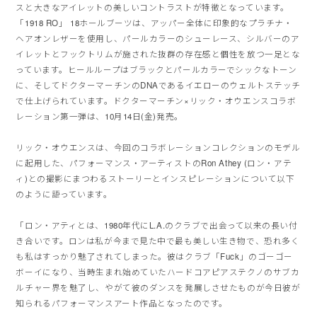
スと大きなアイレットの美しいコントラストが特徴となっています。
「1918 RO」 18ホールブーツは、アッパー全体に印象的なプラチナ・
ヘアオンレザーを使用し、パールカラーのシューレース、シルバーのア
イレットとフックトリムが施された抜群の存在感と個性を放つ一足とな
っています。ヒールループはブラックとパールカラーでシックなトーン
に、そしてドクターマーチンのDNAであるイエローのウェルトステッチ
で仕上げられています。ドクターマーチン×リック・オウエンスコラボ
レーション第一弾は、10月14日(金)発売。
リック・オウエンスは、今回のコラボレーションコレクションのモデル
に起用した、パフォーマンス・アーティストのRon Athey (ロン・アテ
ィ)との撮影にまつわるストーリーとインスピレーションについて以下
のように語っています。
「ロン・アティとは、1980年代にL.A.のクラブで出会って以来の長い付
き合いです。ロンは私が今まで見た中で最も美しい生き物で、恐れ多く
も私はすっかり魅了されてしまった。彼はクラブ「Fuck」のゴーゴー
ボーイになり、当時生まれ始めていたハードコアピアステクノのサブカ
ルチャー界を魅了し、やがて彼のダンスを発展しさせたものが今日彼が
知られるパフォーマンスアート作品となったのです。