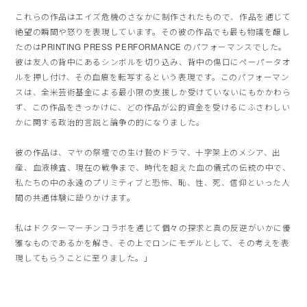
これらの作品はエイズ危機のさなかに制作されたもので、作品を通じて
絶望の瞬間や怒りを表現しています。その彼の作品でも最も物議を醸し
たのはPRINTING PRESS PERFORMANCE のパフォーマンスでした。
彼は友人の背中にあるシンボルを切り込み、背中の傷口にペーパータオ
ルを押し付け、その血痕を転写するという表現です。このパフォーマン
スは、全米芸術基金による最小限の支援しか受けていないにもかかわら
ず、この作品をきっかけに、どの作品が公的資金を受けるにふさわしい
かに関する政治的言説と論争の的になりました。
彼の作品は、マヤの祭壇での生け贄のドラマ、十字架上のメシア、出
産、血液検査、現在の戦争まで、時代を超えた血の儀式の伝統の中で、
私たちの中の永遠のプリミティブと恐怖、恥、性、死、信仰といった人
間の共通体験に語りかけます。
私はドクターマーチンコラボを通じて個々の探求と真の反逆がいかに優
雅なものであるかを解き、その上でロンにモデルとして、その考えを表
現してもらうことに至りました。」