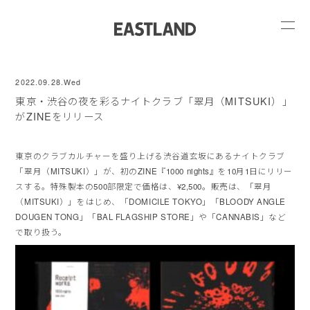
2022.09.28.Wed
東京・渋谷の夜を彩るナイトクラブ「翠月（MITSUKI）」
がZINEをリリース
東京のクラブカルチャーを盛り上げる渋谷道玄坂にあるナイトクラブ
「翠月（MITSUKI）」が、初のZINE『1000 nights』を10月1日にリリー
スする。特殊製本の500部限定で価格は、¥2,500。販売は、「翠月
（MITSUKI）」をはじめ、「DOMICILE TOKYO」「BLOODY ANGLE
DOUGEN TONG」「BAL FLAGSHIP STORE」や「CANNABIS」など
で取り扱う。