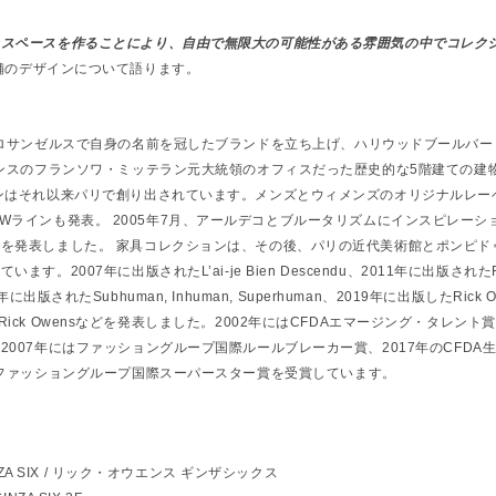
たスペースを作ることにより、
自由で無限大の可能性がある雰囲気の中でコレク
舗のデザインについて語ります。
にロサンゼルスで自身の名前を冠したブラ
ンドを立ち上げ、
ハリウッドブールバー
ランスのフランソワ・
ミッテラン元大統領のオフィスだった歴史的な5階建ての建
ンはそれ以来パリで創り出されています
。メンズとウィメンズのオリジナルレー
HDWラインも発表。 2005年7月、
アールデコとブルータリズムにインスピレーシ
を発表しました。 家具コレクションは、その後、
パリの近代美術館とポンピド
れています。
2007年に出版されたL’ai-je Bien Descendu、2011年に出版され
18年に出版されたSubhuman, Inhuman, Superhuman、2019年に出版したRick Owe
pi by Rick Owensなどを発表しました。
2002年にはCFDAエマージング・タレント
、
2007年にはファッショングループ国際ルールブレーカー賞、
2017年のCFD
年ファッショングループ国際スーパースター賞を受賞して
います。
NZA SIX / リック・オウエンス ギンザシックス