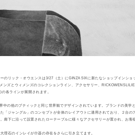
ーのリック・オウエンスは3/2
7（土）にGINZA SIXに新たなショップイン
、メンズとウィメンズのコレクシ
ョンライン、アクセサリー、RICKOWENSLILIE
ゥ)の各ラインが展開
されます。
界中の他のブティックと同じ世界観でデザインされています。
ブランドの美学
した「ジャングル」
のコンセプトが全体のレイアウトに適用されており、
２台の
す。
廊下に沿って設置されたローテーブルに様々なアクセサリーが置か
れ、お客
黒大理石のインレイが什器の存在を
さらに引き立てます。