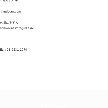
ZA SIX 3F
stlandcorp.com
の定休日に準ずる）
rickowensstoreginzasix/
L：03-6231-2970