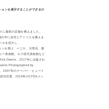
ション
を展示する
ことができるの
ドに最初の店舗を構えました。
物の中
に自宅とアトリエを構えま
ベルを拡大し、
ョンを受け、
ベニヤ、大理石、
鹿
ゥー美術館、
ロス現代美術館など
たRick Owens、2017年に出版され
ns Photographed by
賞、
2007年のクーパー・ヒューイ
A生涯功労賞、
2019年のCFDAメン