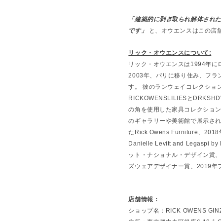
「建築的に剥ぎ取られ解体され
です」
と、
オウエンスはこの店
リック・オウエンスについて:
リック・
オウエンスは1994年
2003年、パリに移り住み、フ
す。 彼のランウェイコレクショ
RICKOWENSLILIESとDRKS
の角を使用した家具コレクション
のギャラリーや美術館で展示さ
たRick Owens Furniture、20
Danielle Levitt and Legas
ット・ナショナル・デザイン賞
ズウェアデザイナー賞、
2019
店舗情報：
ショップ名：RICK OWENS GI