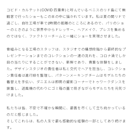
コビド・カルテット(COVID 四重奏)
と呼んでいるベニスのリド島にて無
観客で行ったショーもこの本の
中に描かれています。私は夏の間リドで
過ごし、
自社工場が車で2時間の距離のところにあるので、
パリのショ
ーのときのように世界中からドレッサー、ヘアメイク、
プレスを集める
のではなく、
ファクトリーチームと一緒にショーを実現させました。
骨組みとなる工場のスタッフは、
スタジオでの構想段階から最終的なプ
レゼンテーションまでのコレ
クションの一連の流れを、
コロナ渦でしか
目の当たりにすることができない、新鮮であり、
貴重な体験をしまし
た。
デザインスタジオの責任者は私と交代でヘアを担当し、
コレクショ
ン責任者は進行順を整理し、
パターンメーキングチームはモデルたちの
着替えを手伝い、
ダニエルは即席の撮影コーナーでトゥワークダンスを
披露し、
送風機の代わりにゴミ箱の蓋で扇ぎながらモデルたちを元気づ
けま
した。
私たちは皆、不安で不確かな瞬間に、
最善を尽くして立ち向かっている
のだと感じました。
そしてこれらは、
私の人生で最も感動的な経験の一部としてあり続けま
す。