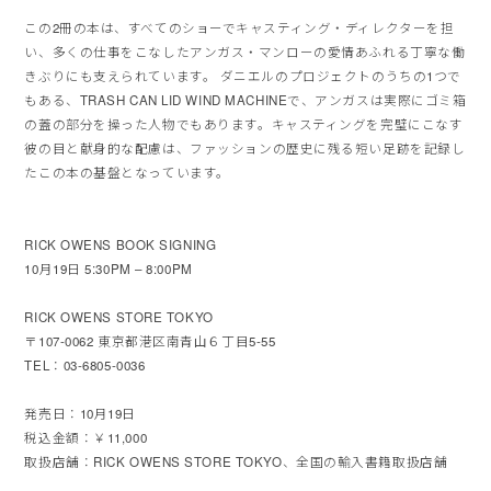
この2冊の本は、すべてのショーでキャスティング・
ディレクターを担
い、多くの仕事をこなしたアンガス・
マンローの愛情あふれる丁寧な働
きぶりにも支えられています。 ダニエルのプロジェクトのうちの1つで
もある、TRASH CAN LID WIND MACHINEで、
アンガスは実際にゴミ箱
の蓋の部分を操った人物でもあります。
キャスティングを完璧にこなす
彼の目と献身的な配慮は、
ファッションの歴史に残る短い足跡を記録し
たこの本の基盤となっ
ています。
RICK OWENS BOOK SIGNING
10月19日 5:30PM – 8:00PM
RICK OWENS STORE TOKYO
〒107-0062 東京都港区南青山６丁目5-55
TEL：03-6805-0036
発売日：10月19日
税込金額：￥11,000
取扱店舗：RICK OWENS STORE TOKYO、全国の輸入書籍取扱店舗