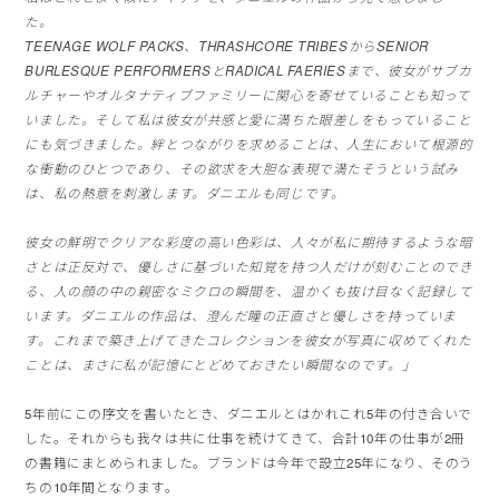
た。
TEENAGE WOLF PACKS、THRASHCORE TRIBESからSENIOR
BURLESQUE PERFORMERSとRADICAL FAERIESまで、
彼女がサブカ
ルチャーやオルタナティブファミリーに関心を寄せて
いることも知って
いました。
そして私は彼女が共感と愛に満ちた眼差しをもっていること
にも気
づきました。絆とつながりを求めることは、
人生において根源的
な衝動のひとつであり、
その欲求を大胆な表現で満たそうという試み
は、
私の熱意を刺激します。ダニエルも同じです。
彼女の鮮明でクリアな彩度の高い色彩は、
人々が私に期待するような暗
さとは正反対で、
優しさに基づいた知覚を持つ人だけが刻むことのでき
る、
人の顔の中の親密なミクロの瞬間を、
温かくも抜け目なく記録して
います。ダニエルの作品は、
澄んだ瞳の正直さと優しさを持っていま
す。
これまで築き上げてきたコレクションを彼女が写真に収めてくれた
ことは、まさに私が記憶にとどめておきたい瞬間なのです。」
5年前にこの序文を書いたとき、
ダニエルとはかれこれ5年の付き合いで
した。
それからも我々は共に仕事を続けてきて、
合計10年の仕事が2冊
の書籍にまとめられました。
ブランドは今年で設立25年になり、
そのう
ちの10年間となります。