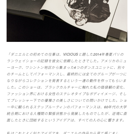
「ダニエルとの初めての仕事は、
VICIOUSと題した2014年春夏パリの
ランウェイショーの
記録を彼女に依頼したときでした。アメリカのニュ
ーヨーク、
ワシントン地区から集まった4つのダンスユニットに、
別々
のチームとしてパフォーマンスし、
最終的には全てのグループが一つに
なりながらコレクションを発表
するという一連の動作を作ってもらいま
した。このショーは、
ブラックカルチャーに触れた私の価値観の変化、
ファッション界における女性のステレオタイプなボディイメージ、
そし
てプレッシャー下での優雅さの美しさについての問いかけでし
た。ショ
ー中に観られるステップルーティンのパフォーマンスは、
60年代の大学
統合期における人種間の緊張状態から発展したもの
でしたが、逆境に直
面したときに団結するというアイデアは、
すべての人の心に響きます。
私はこれとよく似たアイデアを、
ダニエルの作品から見て感じまし