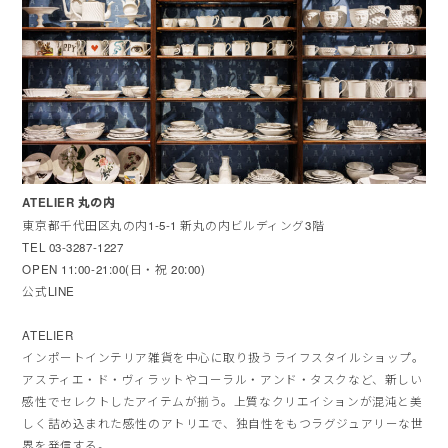
ATELIER 丸の内
東京都千代田区丸の内1-5-1 新丸の内ビルディング3階
TEL 03-3287-1227
OPEN 11:00-21:00(日・祝 20:00)
公式LINE
ATELIER
インポートインテリア雑貨を中心に取り扱うライフスタイルショップ。
アスティエ・ド・ヴィラットやコーラル・アンド・タスクなど、新しい
感性でセレクトしたアイテムが揃う。上質なクリエイションが混沌と美
しく詰め込まれた感性のアトリエで、独自性をもつラグジュアリーな世
界を発信する。