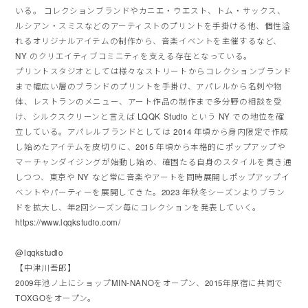
いる。 コレクションブランドやカニエ・ウエスト、トム・サックス、
ルシアン・スミスなどのアーティストのプリントを手掛ける他、個性溢
れるオリジナルアイテムの制作から、音楽イベントを主催するなど、
NY のクリエイティブコミニティを支える存在となっている。
プリントスタジオとしては様々なストリートからコレクションブランド
まで幅広い層のブランドのプリントを手掛け、アパレルから名刺や物
体、レストランのメニュー、アート作品の制作まで多分野の相談を受
け、シルクスクリーンと言えば LQQK Studio という NY での地位を確
立している。アパレルブランドとしては 2014 年頃から身内限定で作成
し始めたアイテムを皮切りに、2015 年頃から本格的にポップアップや
マーチャンダイジングが始動し始め、確固たる自身のスタイルを貫き通
しつつ、東京や NY など常に音楽やアートを同時展開しポップアップイ
ベントやパーティーを展開してきた。2023 年秋冬シーズンよりブラン
ドを拡大し、年2回シーズン毎にコレクションを発表していく。
https://www.lqqkstudio.com/
@lqqkstudio
【中津川吾郎】
2009年池ノ上にショップMIN-NANOをオープン、2015年原宿に共同で
TOXGOをオープン。