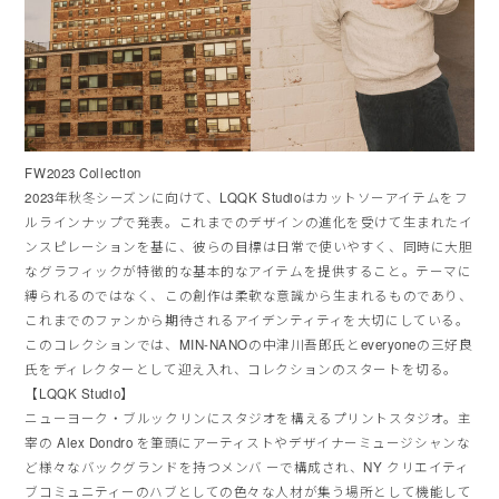
FW2023 Collection
2023年秋冬シーズンに向けて、LQQK Studioはカットソーアイテムをフ
ルラインナップで発表。これまでのデザインの進化を受けて生まれたイ
ンスピレーションを基に、彼らの目標は日常で使いやすく、同時に大胆
なグラフィックが特徴的な基本的なアイテムを提供すること。テーマに
縛られるのではなく、この創作は柔軟な意識から生まれるものであり、
これまでのファンから期待されるアイデンティティを大切にしている。
このコレクションでは、MIN-NANOの中津川吾郎氏とeveryoneの三好良
氏をディレクターとして迎え入れ、コレクションのスタートを切る。
【LQQK Studio】
ニューヨーク・ブルックリンにスタジオを構えるプリントスタジオ。主
宰の Alex Dondro を筆頭にアーティストやデザイナーミュージシャンな
ど様々なバックグランドを持つメンバ ーで構成され、NY クリエイティ
ブコミュニティーのハブとしての色々な人材が集う場所として機能して