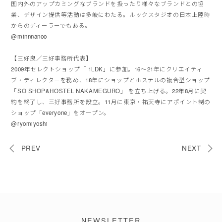
国内外のアップカミングなブランドを扱ったり様々なブランドとの協
業、デザイン提供等活動は多岐にわたる。ルックスタジオの⽇本上陸時
からのディーラーでもある。
@minnnanoo
【三好良／三好事務所代表】
2009年セレクトショップ「 1LDK」に参加。16〜21年にクリエイティ
ブ・ディレクターを務め、18年にショップとホステルの複合型ショップ
「SO SHOP&HOSTEL NAKAMEGURO」 を⽴ち上げる。22年8⽉に契
約を終了し、三好事務所を設⽴。11⽉に東京・祐天寺にアポイント制の
ショップ「
everyone
」をオープン。
@ryomiyoshi
PREV
NEXT
NEWSLETTER