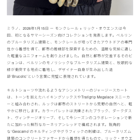
ミラノ、2026年1月15日 ー モンクレール + リック・オウエンスは今
回、
初となるサマーシーズン向けコレクションを発表します。
ベルリン
のブルータリズム建築と、
モンクレールが培ってきたアウトドアの専門
性から着想を得て、
都市の周縁部を探索するための、
温暖な気候に適し
た軽量なユニフォームを創り上げました。
自然と都市が交差するそのビ
ジョンは、
ベルリンのモノリシックなブルータリズム建築と、
牧歌的な
緑が衝突する地点に着地し、
デザイナー自身が生み出した造
語‘Brucolic’
という言葉に完璧に表現されています。
キルトショーツや流れるようなアシンメトリーのジャージースカー
ト
は、トーンを揃えたハイキングソックスやTrailgrip Megalace スニーカ
ーと組み合わされ、
ルックは都市のストリートから荒野の自然へと、
軽
やかに移行します。カラーパレットは洗練されたブラック、
ダークダス
ト、ヴィンテージオリーブ、
そして今シーズンのコラボレーションで新
たに加わった鮮烈なカー
ネリアンレッドで構成されます。鋭角的
な‘Geocamo’
のキルティングやグラフィックの刺繍は、
ブルータリズム
建築のコンクリートファサードから着想を得たもの
で、リック・オウエ