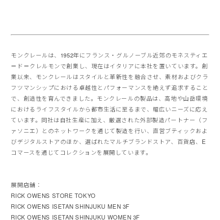
モンクレールは、1952年にフランス・
グルノーブル近郊のモネスティエ
＝ド＝クレルモンで創業し、
現在はイタリアに本社を置いています。創
業以来、
モンクレールはスタイルと革新性を融合させ、
素材およびクラ
フツマンシップにおける卓越性とパフォーマンスを
絶えず追求すること
で、創造性を育んできました。
モンクレールの製品は、
高地や山岳環境
におけるライフスタイルから都市生活に至るまで、
幅広いニーズに応え
ています。同社は自社生産に加え、
厳選された外部製造パートナー（フ
ァソニエ）
とのネットワークを通じて製造を行い、
直営ブティックおよ
びデジタルストアのほか、
選ばれたマルチブランドストア、百貨店、
E
コマースを通じてコレクションを展開しています。
展開店舗：
RICK OWENS STORE TOKYO
RICK OWENS ISETAN SHINJUKU MEN 3F
RICK OWENS ISETAN SHINJUKU WOMEN 3F