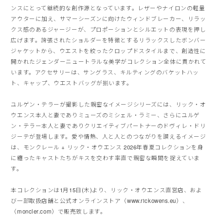
ンスにとって継続的な創作源となっています。
レザーやナイロンの軽量
アウターに加え、
サマーシーズンに向けたウィンドブレーカー、
リラッ
クス感のあるジャージーが、
プロポーションとシルエットの表現を押し
広げます。
誇張されたショルダーを特徴とするリラックスしたボンバー
ジャケ
ットから、ウエストを絞ったクロップドスタイルまで、
創造性に
開かれたジェンダーニュートラルな美学がコレクション全
体に貫かれて
います。アクセサリーは、サングラス、
キルティングのバケットハッ
ト、キャップ、
ウエストバッグが揃います。
ユルゲン・テラーが撮影した親密なイメージシリーズには、
リック・オ
ウエンス本人と妻でありミューズのミシェル・ラミー、
さらにユルゲ
ン・
テラー本人と妻でありクリエイティブパートナーのドヴィレ・
ドリ
ジーテが登場します。愛や情熱、
人と人とのつながりを讃えるイメージ
は、モンクレール + リック・オウエンス 2026年春夏コレクションを身
に纏ったキャストたちがキスを交
わす率直で親密な瞬間を捉えていま
す。
本コレクションは1月15日(木)より、リック・
オウエンス直営店、およ
び一部取扱店舗と公式オンラインストア（
www.
rickowens.eu
）、
（
moncler.com
）で販売致します。