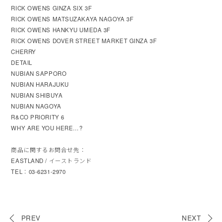
RICK OWENS GINZA SIX 3F
RICK OWENS MATSUZAKAYA NAGOYA 3F
RICK OWENS HANKYU UMEDA 3F
RICK OWENS DOVER STREET MARKET GINZA 3F
CHERRY
DETAIL
NUBIAN SAPPORO
NUBIAN HARAJUKU
NUBIAN SHIBUYA
NUBIAN NAGOYA
R&CO PRIORITY 6
WHY ARE YOU HERE…?
商品に関するお問合せ先：
EASTLAND / イーストランド
TEL：03-6231-2970
PREV
NEXT